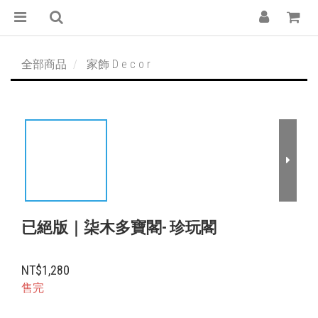
全部商品
家飾 D e c o r
已絕版｜柒木多寶閣- 珍玩閣
NT$1,280
售完