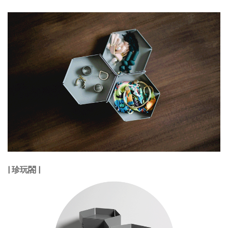
| 珍玩閤 |