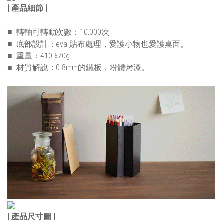
| 產品細節 |
■ 轉軸可轉動次數：10,000次
■ 底部設計：eva 貼布處理，愛護小物也愛護桌面。
■ 重量：410-670g
■ 材質解說：0.8mm的鐵板，粉體烤漆。
| 產品尺寸圖 |