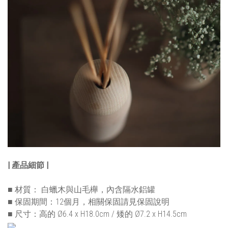
| 產品細節 |
■ 材質： 白蠟木與山毛櫸，內含隔水鋁罐
■ 保固期間：12個月，相關保固請見保固說明
■ 尺寸：高的 Ø6.4 x H18.0cm / 矮的 Ø7.2 x H14.5cm