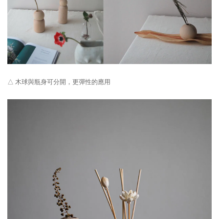
△ 木球與瓶身可分開，更彈性的應用