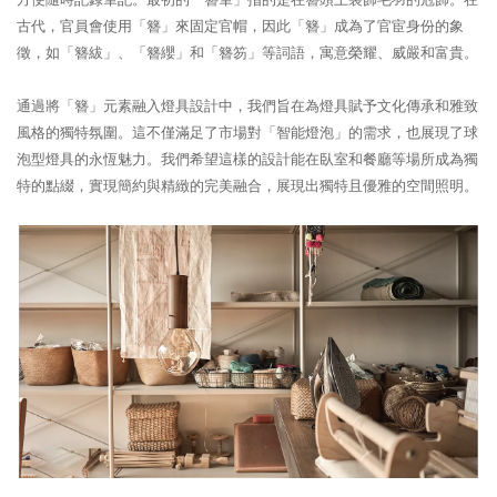
古代，官員會使用「簪」來固定官帽，因此「簪」成為了官宦身份的象
徵，如「簪紱」、「簪纓」和「簪笏」等詞語，寓意榮耀、威嚴和富貴。
通過將「簪」元素融入燈具設計中，我們旨在為燈具賦予文化傳承和雅致
風格的獨特氛圍。這不僅滿足了市場對「智能燈泡」的需求，也展現了球
泡型燈具的永恆魅力。我們希望這樣的設計能在臥室和餐廳等場所成為獨
特的點綴，實現簡約與精緻的完美融合，展現出獨特且優雅的空間照明。