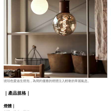
琥珀色愛迪生燈泡，為簡約優雅的燈體注入輕奢的華麗氣息。
｜產品規格｜
燈體｜