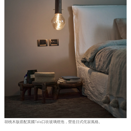
胡桃木版搭配英國Tala口吹玻璃燈泡，營造日式侘寂風格。