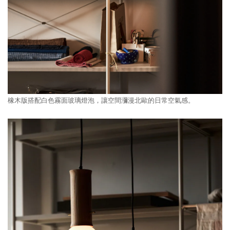
橡木版搭配白色霧面玻璃燈泡，讓空間瀰漫北歐的日常空氣感。