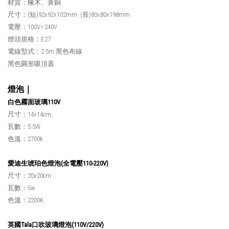
材質：橡木、黃銅
尺寸：(短)92x92x102mm (長)80x80x198mm
電壓：100V~240V
燈頭規格：E27
電線型式：2.5m 黑色布線
黑色圓形吸頂蓋
燈泡｜
白色霧面玻璃110V
尺寸：14x14cm
瓦數：5.5W
色溫：2700k
愛迪生琥珀色燈泡(全電壓110-220V)
尺寸：20x20cm
瓦數：5w
色溫：2200K
英國Tala口吹玻璃燈泡(110V/220V)