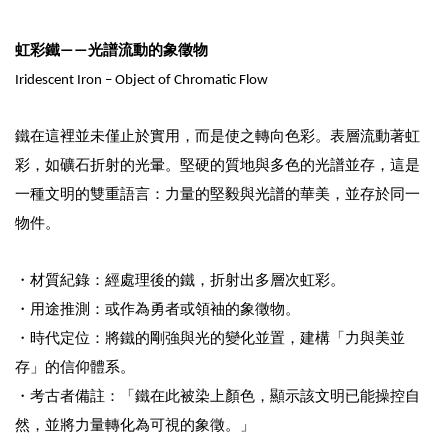
虹彩鐵——光譜流動的象徵物
Iridescent Iron – Object of Chromatic Flow
鐵在這裡並未僅止於實用，而是使之轉向色彩。表層流動著虹
彩，如礦石折射的光暈。堅硬的質地與多色的光譜並存，這是
一種文明的雙重語言：力量的堅毅與光譜的華美，並存於同一
物件。
・材質紀錄：經處理後的鐵，折射出多層次虹彩。
・
用途推測：或作為勇者或領袖的象徵物。
・
時代定位：將鐵的剛強與光的變化並置，建構「力與美並
存」的信仰體系。
・
考古者備註：「鐵在此被染上顏色，顯示該文明已能操控自
然，並將力量轉化為可視的象徵。」