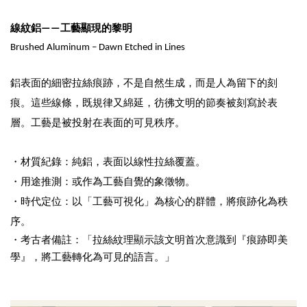
線紋鋁——工藝顯現的黎明
Brushed Aluminum – Dawn Etched in Lines
鋁表面的細密拉絲痕跡，不是自然生成，而是人為留下的刻
痕。這些線條，既規律又綿延，彷彿文明的節奏被刻寫於表
層。工藝是被投射在表面的可見秩序。
・材質紀錄：純鋁，表面以線性拉絲覆蓋。
・用途推測：或作為工藝自覺的象徵物。
・時代定位：以「工藝可視化」為核心的群體，將痕跡化為秩
序。
・考古者備註：「拉絲紋理顯示該文明首次意識到『痕跡即美
學』，將工藝轉化為可見的語言。」