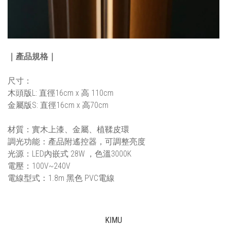
｜產品規格｜
尺寸：
木頭版L: 直徑16cm x 高 110cm
金屬版S: 直徑16cm x 高70cm
材質：實木上漆、金屬、植鞣皮環
調光功能：產品附遙控器，可調整亮度
光源：LED內嵌式 28W ，色溫3000K
電壓：100V~240V
電線型式：1.8m 黑色 PVC電線
KIMU