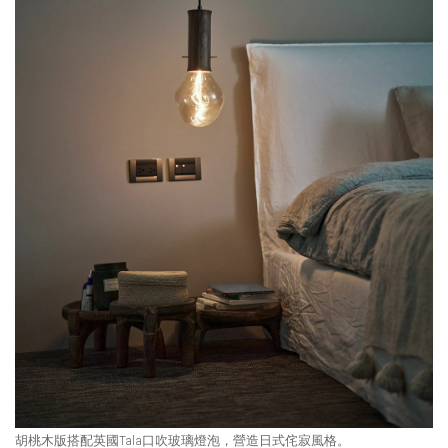
胡桃木版搭配英國Tala口吹玻璃燈泡，營造日式侘寂風格。