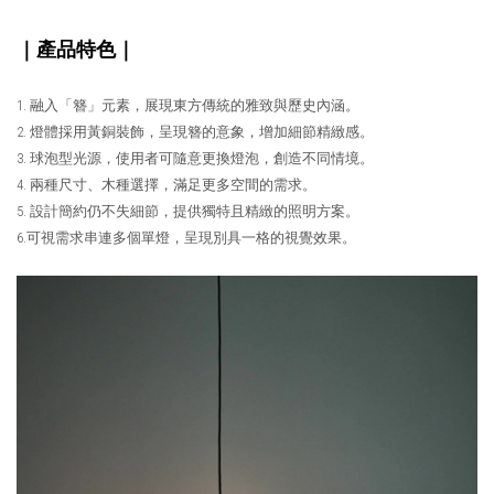
｜產品特色｜
1. 融入「簪」元素，展現東方傳統的雅致與歷史內涵。
2. 燈體採用黃銅裝飾，呈現簪的意象，增加細節精緻感。
3. 球泡型光源，使用者可隨意更換燈泡，創造不同情境。
4. 兩種尺寸、木種選擇，滿足更多空間的需求。
5. 設計簡約仍不失細節，提供獨特且精緻的照明方案。
6.可視需求串連多個單燈，呈現別具一格的視覺效果。