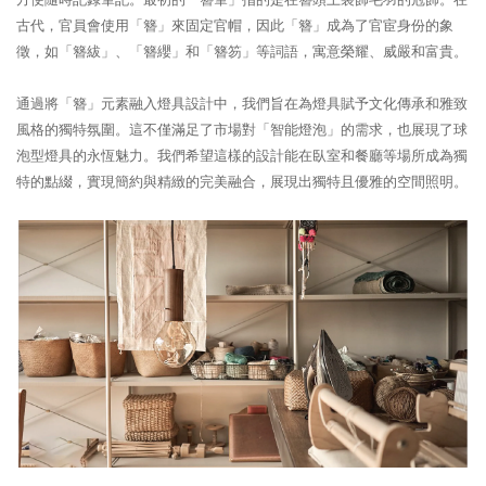
古代，官員會使用「簪」來固定官帽，因此「簪」成為了官宦身份的象
徵，如「簪紱」、「簪纓」和「簪笏」等詞語，寓意榮耀、威嚴和富貴。
通過將「簪」元素融入燈具設計中，我們旨在為燈具賦予文化傳承和雅致
風格的獨特氛圍。這不僅滿足了市場對「智能燈泡」的需求，也展現了球
泡型燈具的永恆魅力。我們希望這樣的設計能在臥室和餐廳等場所成為獨
特的點綴，實現簡約與精緻的完美融合，展現出獨特且優雅的空間照明。