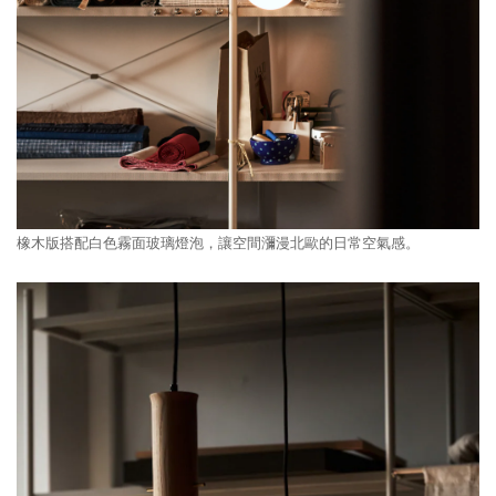
橡木版搭配白色霧面玻璃燈泡，讓空間瀰漫北歐的日常空氣感。