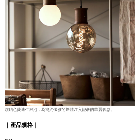
琥珀色愛迪生燈泡，為簡約優雅的燈體注入輕奢的華麗氣息。
｜產品規格｜