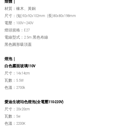
燈體｜
材質：橡木、黃銅
尺寸：(短)92x92x102mm (長)80x80x198mm
電壓：100V~240V
燈頭規格：E27
電線型式：2.5m 黑色布線
黑色圓形吸頂蓋
燈泡｜
白色霧面玻璃110V
尺寸：14x14cm
瓦數：5.5W
色溫：2700k
愛迪生琥珀色燈泡(全電壓110-220V)
尺寸：20x20cm
瓦數：5w
色溫：2200K